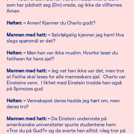
som har pådratt seg (Din) vrede, og ikke de villfarnes.
Amen
Helten: –
Amen! Kjenner du Charlo godt?
Mannen med hatt: –
Selvfølgelig kjenner jeg ham! Hva
slags spørsmål er det?
Helten: –
Men han var ikke muslim. Hvorfor leser du
fatihaen for hans sjel?
Mannen med hatt: –
Jeg vet han ikke var det, men tror
at Fatiha skal leses for alle menneskers sjel. Charlo var
Einsteins venn. I likhet med Einstein trodde han også
på Spinozas gud.
Helten: –
Vennskapet deres hadde jeg hørt om, men
deres tro?
Mannen med hatt: –
Da Einstein underviste på
amerikanske universiteter spurte studentene ham:
«Tror du på Gud?» og da svarte han alltid: «Jeg tror på