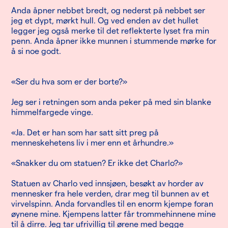
Anda åpner nebbet bredt, og nederst på nebbet ser
jeg et dypt, mørkt hull. Og ved enden av det hullet
legger jeg også merke til det reflekterte lyset fra min
penn. Anda åpner ikke munnen i stummende mørke for
å si noe godt.
«Ser du hva som er der borte?»
Jeg ser i retningen som anda peker på med sin blanke
himmelfargede vinge.
«Ja. Det er han som har satt sitt preg på
menneskehetens liv i mer enn et århundre.»
«Snakker du om statuen? Er ikke det Charlo?»
Statuen av Charlo ved innsjøen, besøkt av horder av
mennesker fra hele verden, drar meg til bunnen av et
virvelspinn. Anda forvandles til en enorm kjempe foran
øynene mine. Kjempens latter får trommehinnene mine
til å dirre. Jeg tar ufrivillig til ørene med begge