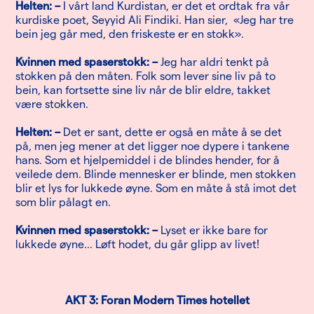
Helten: –
I vårt land Kurdistan, er det et ordtak fra vår
kurdiske poet, Seyyid Ali Findiki. Han sier, «Jeg har tre
bein jeg går med, den friskeste er en stokk».
Kvinnen med spaserstokk: –
Jeg har aldri tenkt på
stokken på den måten. Folk som lever sine liv på to
bein, kan fortsette sine liv når de blir eldre, takket
være stokken.
Helten: –
Det er sant, dette er også en måte å se det
på, men jeg mener at det ligger noe dypere i tankene
hans. Som et hjelpemiddel i de blindes hender, for å
veilede dem. Blinde mennesker er blinde, men stokken
blir et lys for lukkede øyne. Som en måte å stå imot det
som blir pålagt en.
Kvinnen med spaserstokk: –
Lyset er ikke bare for
lukkede øyne... Løft hodet, du går glipp av livet!
AKT 3: Foran Modern Times hotellet