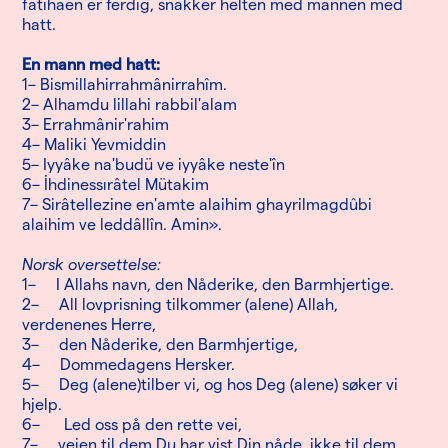
fatihaen er ferdig, snakker helten med mannen med
hatt.
En mann med hatt:
1– Bismillahirrahmânirrahîm.
2– Alhamdu lillahi rabbil'alam
3– Errahmânir'rahim
4– Maliki Yevmiddin
5– Iyyâke na'budü ve iyyâke neste'în
6– İhdinessırâtel Mütakim
7– Sirâtellezine en'amte alaihim ghayrilmagdûbi
alaihim ve leddâllîn. Amin».
Norsk oversettelse:
1– I Allahs navn, den Nåderike, den Barmhjertige.
2– All lovprisning tilkommer (alene) Allah,
verdenenes Herre,
3– den Nåderike, den Barmhjertige,
4– Dommedagens Hersker.
5– Deg (alene)tilber vi, og hos Deg (alene) søker vi
hjelp.
6– Led oss på den rette vei,
7– veien til dem Du har vist Din nåde, ikke til dem