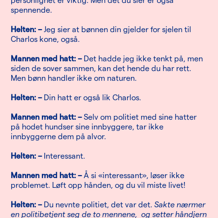
personlighet er viktig. Men det du sier er også
spennende.
Helten: –
Jeg sier at bønnen din gjelder for sjelen til
Charlos kone, også.
Mannen med hatt: –
Det hadde jeg ikke tenkt på, men
siden de sover sammen, kan det hende du har rett.
Men bønn handler ikke om naturen.
Helten: –
Din hatt er også lik Charlos.
Mannen med hatt: –
Selv om politiet med sine hatter
på hodet hundser sine innbyggere, tar ikke
innbyggerne dem på alvor.
Helten: –
Interessant.
Mannen med hatt: –
Å si «interessant», løser ikke
problemet. Løft opp hånden, og du vil miste livet!
Helten: –
Du nevnte politiet, det var det.
Sakte nærmer
en politibetjent seg de to mennene, og setter håndjern