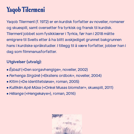
Yaqob Tilermenî
Yaqob Tilermenî (f. 1972) er en kurdisk forfatter av noveller, romaner
og skuespill, samt oversetter fra tyrkisk og fransk til kurdisk.
Tilermenî jobbet som fysikklærer i Tyrkia, før han i 2018 måtte
emigrere til Sveits etter å ha blitt avskjediget grunnet bakgrunnen
hans i kurdiske språkstudier. I tillegg til å være forfatter, jobber han i
dag som filmmanusforfatter.
Utgivelser (utvalg):
•
Êşbazî
(«Den sorgavhengige», noveller, 2002)
•
Ferhenga Sirgûnê
(«Eksilens ordbok», noveller, 2004)
•
Kitim
(«De identitetsløse», roman, 2005)
•
Kulîlkên Apê Mûsa
(«Onkel Musas blomster», skuespill, 2011)
•
Hêlange
(«Hengekøye»), roman, 2016)