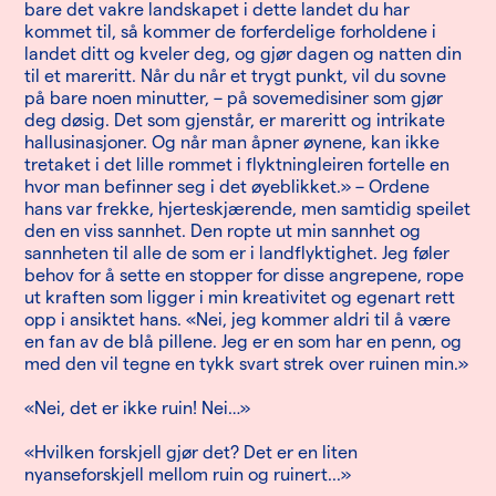
bare det vakre landskapet i dette landet du har
kommet til, så kommer de forferdelige forholdene i
landet ditt og kveler deg, og gjør dagen og natten din
til et mareritt. Når du når et trygt punkt, vil du sovne
på bare noen minutter, – på sovemedisiner som gjør
deg døsig. Det som gjenstår, er mareritt og intrikate
hallusinasjoner. Og når man åpner øynene, kan ikke
tretaket i det lille rommet i flyktningleiren fortelle en
hvor man befinner seg i det øyeblikket.» – Ordene
hans var frekke, hjerteskjærende, men samtidig speilet
den en viss sannhet. Den ropte ut min sannhet og
sannheten til alle de som er i landflyktighet. Jeg føler
behov for å sette en stopper for disse angrepene, rope
ut kraften som ligger i min kreativitet og egenart rett
opp i ansiktet hans. «Nei, jeg kommer aldri til å være
en fan av de blå pillene. Jeg er en som har en penn, og
med den vil tegne en tykk svart strek over ruinen min.»
«Nei, det er ikke ruin! Nei…»
«Hvilken forskjell gjør det? Det er en liten
nyanseforskjell mellom ruin og ruinert...»