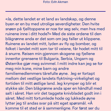
Foto: Evîn Akman
«Ja, dette landet er et land av landskap, og denne
byen er en by med utrolige severdigheter. Den hvite
snøen på fjelltoppene er noe for seg selv, men hva med
ruinene inne i ditt hode?» Med de siste ordene til den
blågrønne anda er det som om jeg faller ut klippene.
Ruinene av landet mitt, lyden av fly og bomber, og
folket i landet mitt som tar til veiene, får hodet mitt til
å snurre. Reisen min gjennom skogene og fjellene
innenfor grensene til Bulgaria, Serbia, Ungarn og
Østerrike gjør meg svimmel. I mitt indre kan jeg se for
meg min kone, mine barn og andre
familiemedlemmers tårefulle øyne. Jeg er fortapt
mellom det vestlige landets flyktning–virkelighet og
fortiden til mitt østlige land. Jeg krymper og blir et
stykke sår. Den blågrønne anda sper en håndfull med
salt i såret. Han vrir det taggete knivbladet godt inn i
såret. Med mitt fortumlede hode og lukkede øyne
lytter jeg til andas svar på sitt eget spørsmål. «Å
komme til et sted er å sammenligne. For først ser du