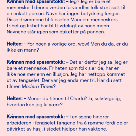
Kvinnen med spaserstokk: –
Jeg? Jeg er bare et
menneske. I denne verden forvandles folk stort sett til
en enkelt person. Navn har ingen betydning lenger.
Disse drømmene til filosofen Marx om menneskers
frihet og likhet har blitt ødelagt av noen menn.
Navnene står igjen som etiketter på pannen.
Helten: –
For noen alvorlige ord, wow! Men du da, er du
ikke en mann?
Kvinnen med spaserstokk: –
Det er derfor jeg sa, jeg er
bare et menneske. Friheten som folk sier de, har er
ikke noe mer enn en illusjon. Jeg har nettopp kommet
ut av fengselet. Der var jeg enda mer fri. Har du sett
filmen
Modern Times
?
Helten: –
Mener du filmen til Charlo? Ja, selvfølgelig,
hvordan kan jeg la være?
Kvinnen med spaserstokk: –
I en scene hindrer
arbeideren i fengselet fangene fra å rømme fordi de er
påvirket av hasj, i stedet hjelper han vaktene.